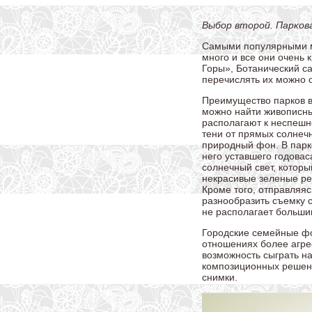
Выбор второй. Паркова
Самыми популярными ме
много и все они очень
Горы», Ботанический с
перечислять их можно 
Преимущество парков в 
можно найти живописны
располагают к неспешно
тени от прямых солнеч
природный фон. В парке
него уставшего годовас
солнечный свет, которы
некрасивые зеленые ре
Кроме того, отправляяс
разнообразить съемку с
не располагает больши
Городские семейные фо
отношениях более агре
возможность сыграть на
композиционных решени
снимки.