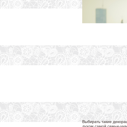
Выбирать такие декорац
духом самой семьи-уча