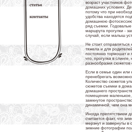
возраст участников фо
домашних условиях. Де
потому что при необход
удобства находятся под
домашнюю фотосессию м
ряд съемки. Годовалые 
маршрута прогулки - за
случай, если малыш уст
Не стоит отправляться
тяжела и для родителей
постоянно тормошат и 
что, прогулка в слинге,
разнообразия сюжетов 
Если в семье один или н
пренебрегать возможно
Количество сюжетов ул
сюжетов съемки в дома
домашнего пространств
помещение маленькое, 
замкнутое пространство
динамичной, чем она м
Иногда препятствием д
считается факт, что зи
мерзнут и завернуты в 
зимние фотографии по